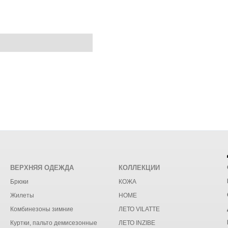
ВЕРХНЯЯ ОДЕЖДА
КОЛЛЕКЦИИ
Брюки
КОЖА
Жилеты
HOME
Комбинезоны зимние
ЛЕТО VILATTE
Куртки, пальто демисезонные
ЛЕТО INZIBE