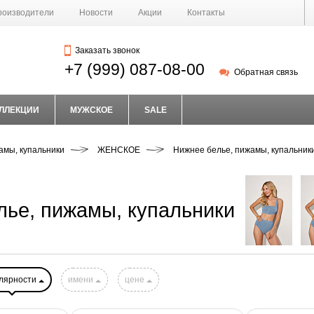
роизводители
Новости
Акции
Контакты
Заказать звонок
+7 (999) 087-08-00
Обратная связь
ЛЛЕКЦИИ
МУЖСКОЕ
SALE
амы, купальники
ЖЕНСКОЕ
Нижнее белье, пижамы, купальник
лье, пижамы, купальники
лярности
имени
цене