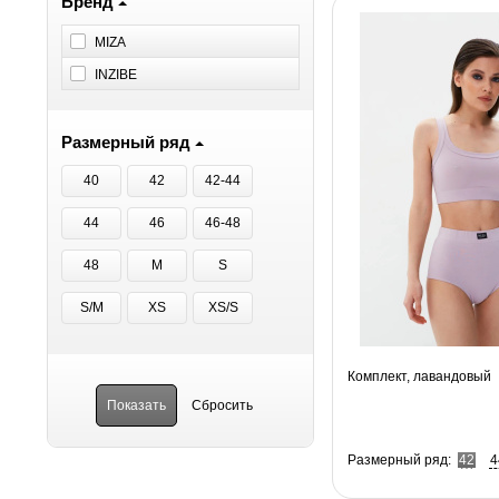
Бренд
MIZA
INZIBE
Размерный ряд
40
42
42-44
44
46
46-48
48
M
S
S/M
XS
XS/S
Комплект, лавандовый
Размерный ряд:
42
4