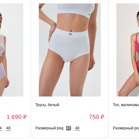
Трусы, белый
Топ, малинов
1 690 ₽
750 ₽
4
48
Размерный ряд:
42
48
Размерный ря