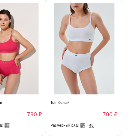
ый
Топ, белый
790 ₽
790 ₽
д:
40
Размерный ряд:
42
48