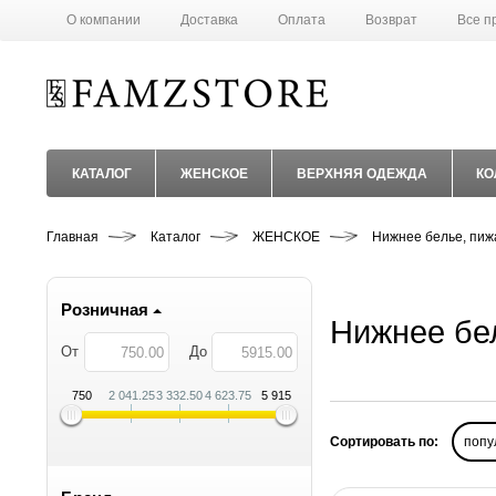
О компании
Доставка
Оплата
Возврат
Все п
КАТАЛОГ
ЖЕНСКОЕ
ВЕРХНЯЯ ОДЕЖДА
КО
Главная
Каталог
ЖЕНСКОЕ
Нижнее белье, пиж
Розничная
Нижнее бе
От
До
750
2 041.25
3 332.50
4 623.75
5 915
Сортировать по:
попу