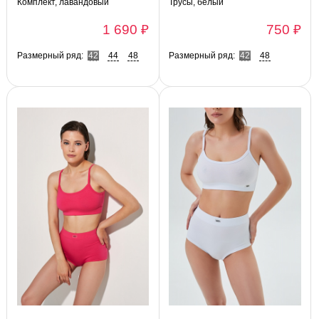
Комплект, лавандовый
Трусы, белый
1 690 ₽
750 ₽
Размерный ряд:
42
44
48
Размерный ряд:
42
48