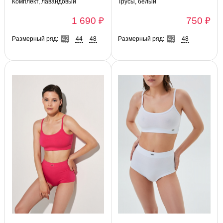
Комплект, лавандовый
Трусы, белый
1 690 ₽
750 ₽
Размерный ряд:
42
44
48
Размерный ряд:
42
48