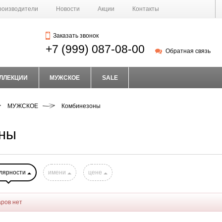
роизводители
Новости
Акции
Контакты
Заказать звонок
+7 (999) 087-08-00
Обратная связь
ЛЛЕКЦИИ
МУЖСКОЕ
SALE
МУЖСКОЕ
Комбинезоны
ны
лярности
имени
цене
аров нет