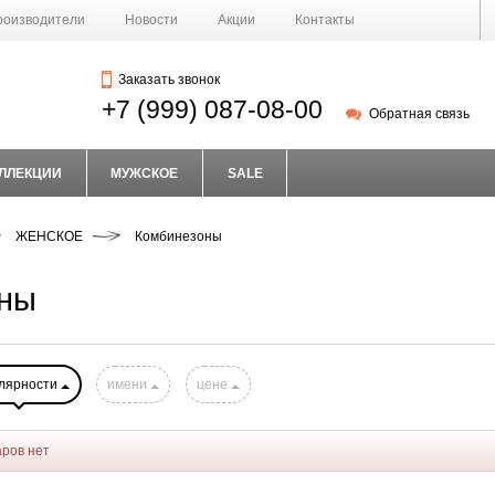
роизводители
Новости
Акции
Контакты
Заказать звонок
+7 (999) 087-08-00
Обратная связь
ЛЛЕКЦИИ
МУЖСКОЕ
SALE
ЖЕНСКОЕ
Комбинезоны
ны
лярности
имени
цене
аров нет