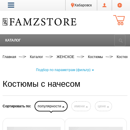
Хабаровск
КАТАЛОГ
Главная
Каталог
ЖЕНСКОЕ
Костюмы
Костюм
Подбор по параметрам (фильтр)
Костюмы с начесом
Сортировать по:
популярности
имени
цене