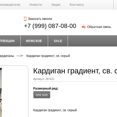
роизводители
Новости
Акции
Контакты
Заказать звонок
+7 (999) 087-08-00
Обратная связь
ЛЛЕКЦИИ
МУЖСКОЕ
SALE
кардиганы
Кардиган градиент, св. серый
Кардиган градиент, св.
Артикул:
28 610
Размерный ряд:
one size
Кардиган градиент, св. серый